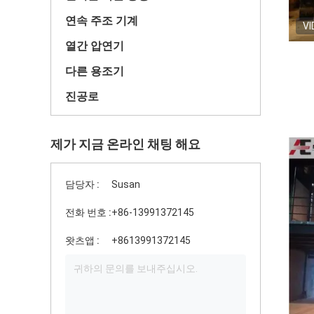
연속 주조 기계
VI
열간 압연기
다른 용조기
진공로
제가 지금 온라인 채팅 해요
담당자 :
Susan
전화 번호 :
+86-13991372145
왓츠앱 :
+8613991372145