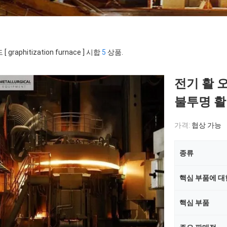
 graphitization furnace ] 시합
5
상품.
전기 활 오
불투명 활
가격:
협상 가능
종류
핵심 부품에 대
핵심 부품