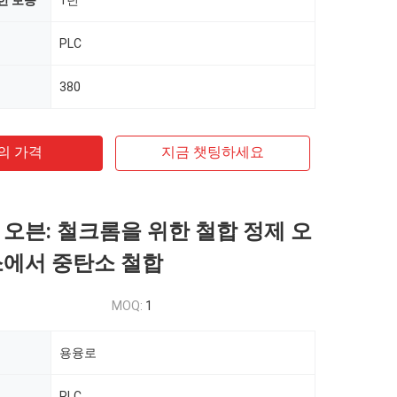
한 보증
1년
PLC
380
의 가격
지금 챗팅하세요
 오븐: 철크롬을 위한 철합 정제 오
소에서 중탄소 철합
MOQ:
1
용융로
PLC