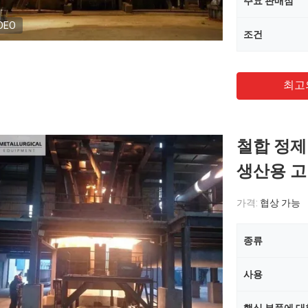
주요 판매점
DEO
조건
최고
철합 정제 
생산용 고
가격:
협상 가능
종류
사용