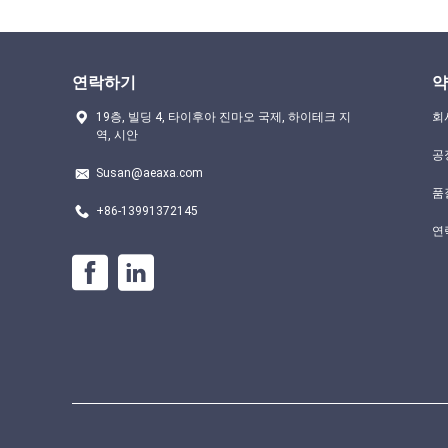
연락하기
약
19층, 빌딩 4, 타이후아 진마오 국제, 하이테크 지
회
역, 시안
공
Susan@aeaxa.com
품
+86-13991372145
연