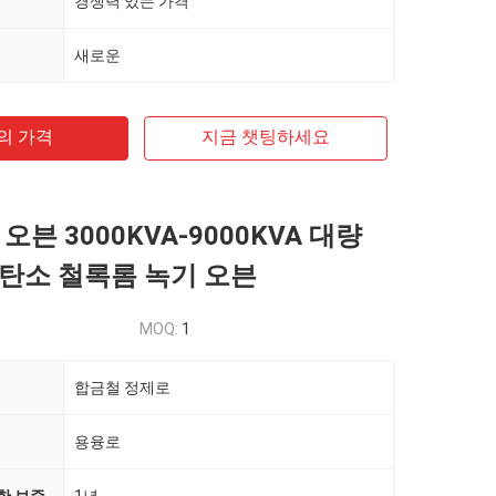
경쟁력 있는 가격
새로운
의 가격
지금 챗팅하세요
오븐 3000KVA-9000KVA 대량
탄소 철록롬 녹기 오븐
MOQ:
1
합금철 정제로
용융로