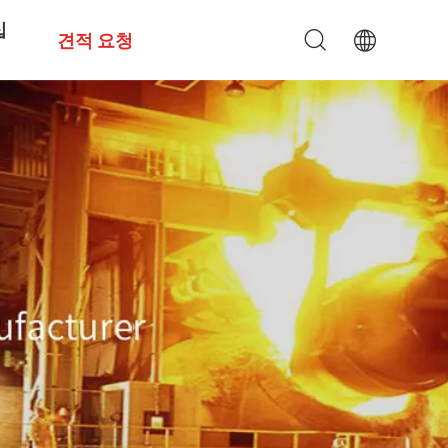
십
견적 요청