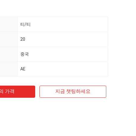
티/티
20
중국
AE
의 가격
지금 챗팅하세요