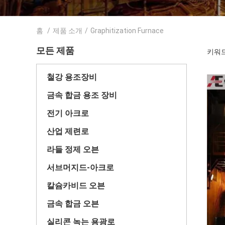
홈
/
제품 소개
/
Graphitization Furnace
모든 제품
키워드 [
철강 용조장비
금속 합금 용조 장비
전기 아크로
산업 제련로
라들 정제 오븐
서브머지드-아크로
칼슘카비드 오븐
금속 합금 오븐
실리콘 녹는 용광로