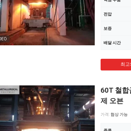
전압
보증
DEO
배달 시간
최고
60T 철
제 오븐
가격:
협상 가능
종류