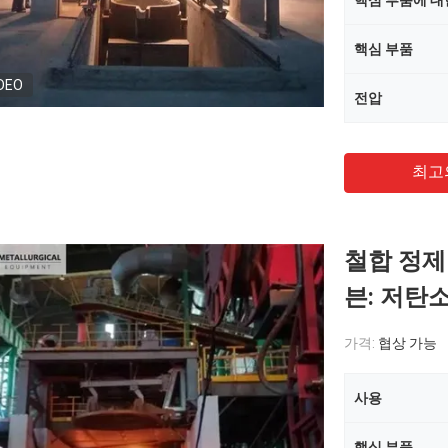
핵심 부품에 대
핵심 부품
DEO
전압
최고
철합 정제
븐: 저탄
가격:
협상 가능
사용
핵심 부품