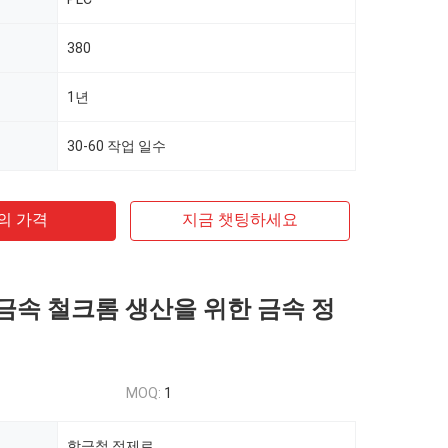
380
1년
30-60 작업 일수
의 가격
지금 챗팅하세요
합금속 철크롬 생산을 위한 금속 정
MOQ:
1
합금철 정제로