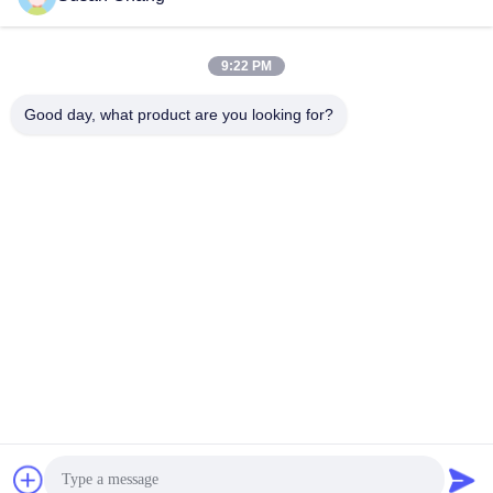
이메일
9:22 PM
Good day, what product are you looking for?
0086-13991372145
전화
Xi'an Abundance Metallurgical Equipment Co.,
Ltd.
인용문 을 얻으십시오
Xi'an Abundance Metallurgical Equipment Co., Ltd.