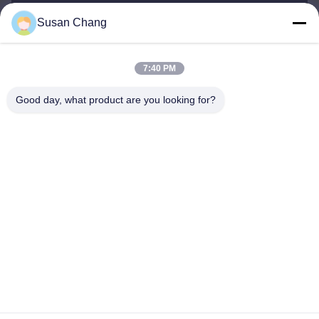
Susan Chang
Susan@aeaxa.com
이메일
7:40 PM
Good day, what product are you looking for?
0086-13991372145
전화
Xi'an Abundance Metallurgical Equipment Co.,
Ltd.