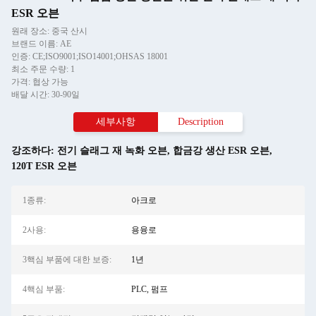
ESR 오븐
원래 장소: 중국 산시
브랜드 이름: AE
인증: CE;ISO9001;ISO14001;OHSAS 18001
최소 주문 수량: 1
가격: 협상 가능
배달 시간: 30-90일
세부사항
Description
강조하다:
전기 슬래그 재 녹화 오븐
,
합금강 생산 ESR 오븐
,
120T ESR 오븐
1종류:
아크로
2사용:
용융로
3핵심 부품에 대한 보증:
1년
4핵심 부품:
PLC, 펌프