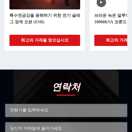
특수연금강을 용해하기 위한 전기 슬래
브라운 녹은 알루미
그 정제 오븐 (ESR)
10000KVA 코룬드 오
최고의 가격을 얻으십시오
최고의 가격을
연락처