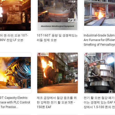
어 캔 라핀 오븐 10T-
10T-160T 용량 및 경쟁력있는
Industrial-Grade Subm
380V 전압 LF 오븐
라들 정제 오븐
Arc Furnace for Efficie
Smelting of Ferroalloy
6300KVA to 68000KV
Capacity
T Capacity Electric
제조 공장에서 철강 용조를 위
전기 활 오븐 철강 폐기
nace with PLC Control
한 강력한 전기 활 오븐 5톤 -
이는 경쟁력 있는 EAF 
for Precise
150톤 EAF
장에서 1.5-100 톤의 
ture Control in Steel
오븐