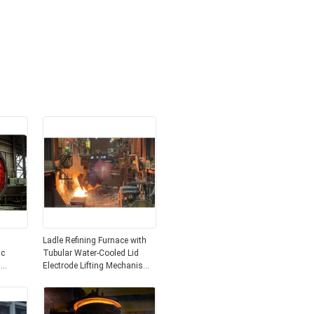
Ladle Refining Furnace with
ic
Tubular Water-Cooled Lid
g
Electrode Lifting Mechanism
y
and Energy-Saving Large
teel
Current System