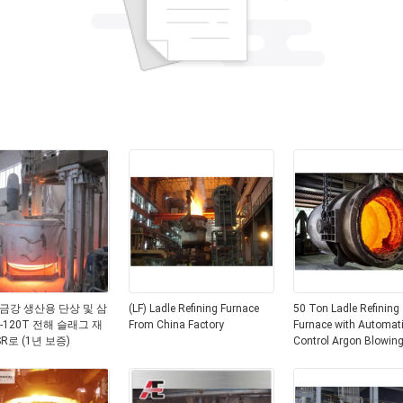
금강 생산용 단상 및 삼
(LF) Ladle Refining Furnace
50 Ton Ladle Refining
T-120T 전해 슬래그 재
From China Factory
Furnace with Automat
R로 (1년 보증)
Control Argon Blowin
System and Frequenc
Control Ladle Car for S
Making Manufacture