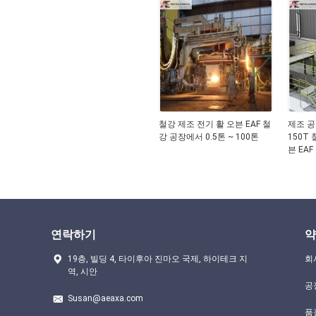
Melting
철강 제조 전기 활 오븐 EAF 철
제조 공
강 공장에서 0.5톤 ~ 100톤
150T
븐 EAF
연락하기
약
19층, 빌딩 4, 타이후아 진마오 국제, 하이테크 지
회
역, 시안
공
Susan@aeaxa.com
품