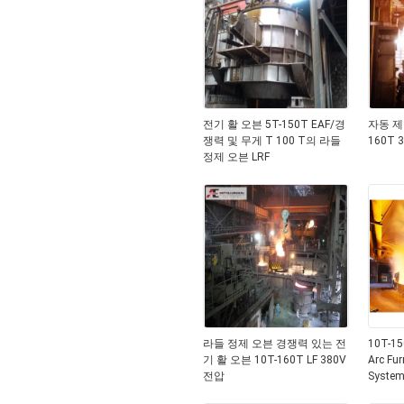
전기 활 오븐 5T-150T EAF/경
자동 제
쟁력 및 무게 T 100 T의 라들
160T 
정제 오븐 LRF
라들 정제 오븐 경쟁력 있는 전
10T-150
기 활 오븐 10T-160T LF 380V
Arc Fur
전압
System 
Tempera