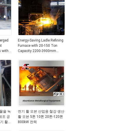
erged
Energy-Saving Ladle Refining
nt
Furnace with 20-150 Ton
s with
Capacity 2200-3900mm
A
Ladle Diameter and 3150-
20000 KVA Transformer
물을 녹
전기 활 오븐 산업용 철강 생산
제조 공
활 오븐 5톤 10톤 20톤-120톤
전기 활
800kW 전력