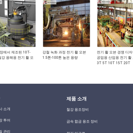
장에서 제조된 10T-
강철 녹화 과정 전기 활 오븐
전기 활 오븐 경쟁 디자
 철강 용해용 전기 활 오
1.5톤-100톤 높은 용량
공업용 산업용 전기 활
3T 5T 10T 15T 20T
제품 소개
사 소개
철강 용조장비
장 투어
금속 합금 용조 장비
질 관리