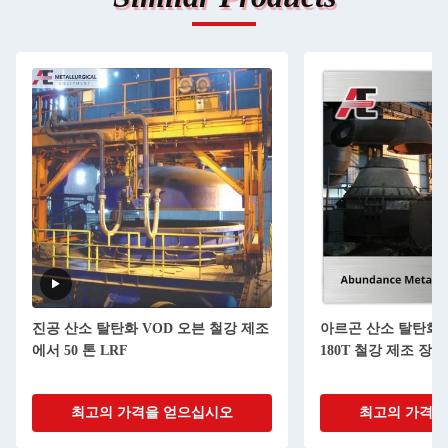
진공 산소 탈탄화 VOD 오븐 철강 제조
아르곤 산소 탈탄화 A
에서 50 톤 LRF
180T 철강 제조 장비
최고의 가격을 얻으십시오
최고의 가격을