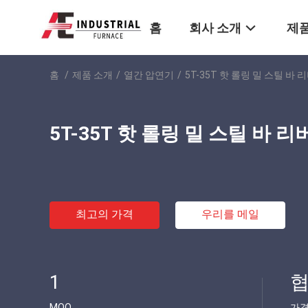
홈
회사 소개
제품
홈
/
제품 소개
/
열간 압연기
/
5T-35T 핫 롤링 밀 스틸 바 
5T-35T 핫 롤링 밀 스틸 바 
최고의 가격
우리를 메일
1
협
MOQ
가