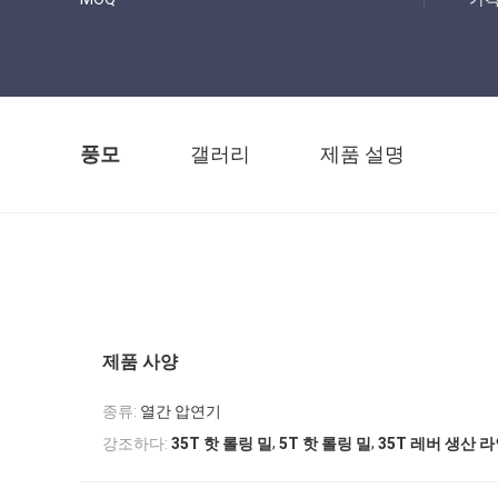
풍모
갤러리
제품 설명
제품 사양
종류:
열간 압연기
,
,
강조하다:
35T 핫 롤링 밀
5T 핫 롤링 밀
35T 레버 생산 