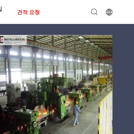
십
견적 요청