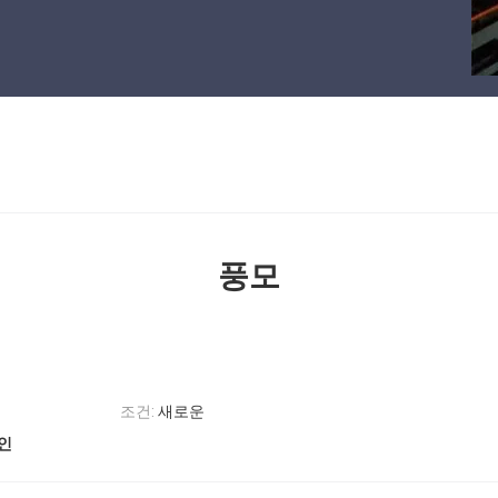
풍모
조건:
새로운
라인