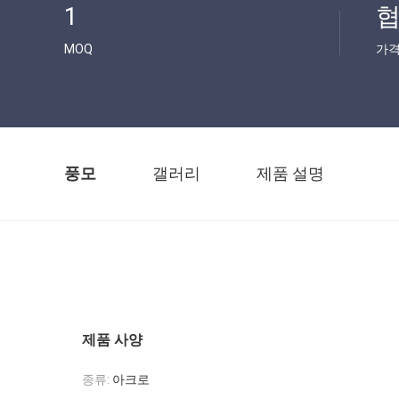
1
협
MOQ
가
풍모
갤러리
제품 설명
제품 사양
종류:
아크로