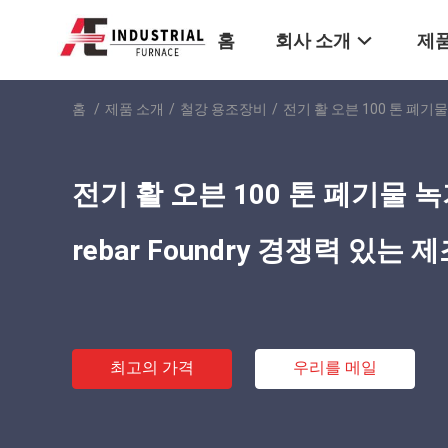
홈
회사 소개
제품
홈
/
제품 소개
/
철강 용조장비
/
전기 활 오븐 100 톤 폐기물 
전기 활 오븐 100 톤 폐기물 녹기 
rebar Foundry 경쟁력 있는 
최고의 가격
우리를 메일