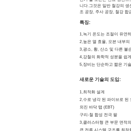
니다.그것은 일반 철강의 생산
조 공장, 주사 공장, 철강 
특징:
1
,
녹기 온도는 조절이 유연하
2
,
높은 열 효율, 오븐 내부의
3
,
광소, 황, 산소 및 다른 
4
,
강철의 화학적 성분을 쉽게
5
,
장비는 단순하고 짧은 기술
새로운 기술의 도입:
1
,
최적화 설계
2
,
수로 냉각 된 파이브로 된 
외진 바닥 탭 (EBT)
구리-철 합성 전극 팔
3
,
클러스터형 큰 부문 면적의
큰 전류 시스템 구조를 최적화