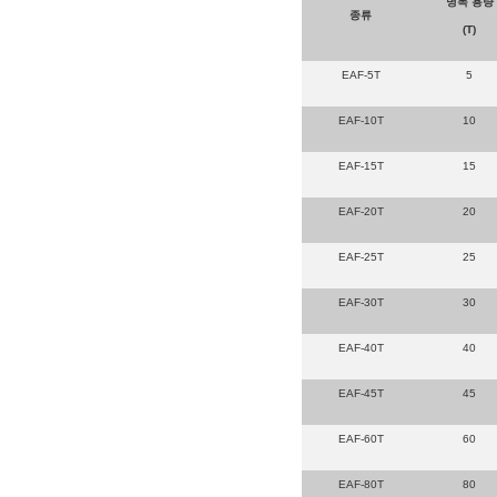
명목 용량
종류
(T)
EAF-5T
5
EAF-10T
10
EAF-15T
15
EAF-20T
20
EAF-25T
25
EAF-30T
30
EAF-40T
40
EAF-45T
45
EAF-60T
60
EAF-80T
80