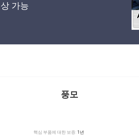
상 가능
격
풍모
핵심 부품에 대한 보증:
1년